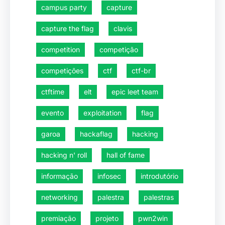
campus party
capture
capture the flag
clavis
competition
competição
competições
ctf
ctf-br
ctftime
elt
epic leet team
evento
exploitation
flag
garoa
hackaflag
hacking
hacking n' roll
hall of fame
informação
infosec
introdutório
networking
palestra
palestras
premiação
projeto
pwn2win