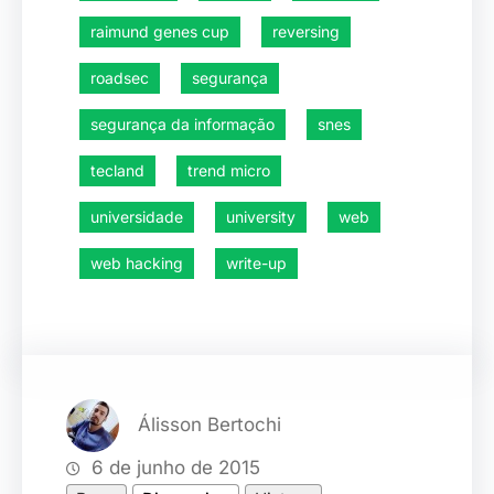
raimund genes cup
reversing
roadsec
segurança
segurança da informação
snes
tecland
trend micro
universidade
university
web
web hacking
write-up
Álisson Bertochi
6 de junho de 2015