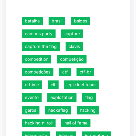
batalha
brasil
bsides
campus party
capture
capture the flag
clavis
competition
competição
competições
ctf
ctf-br
ctftime
elt
epic leet team
evento
exploitation
flag
garoa
hackaflag
hacking
hacking n' roll
hall of fame
informação
infosec
introdutório