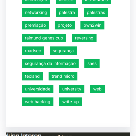
networking
palestra
palestras
premiação
projeto
pwn2win
raimund genes cup
reversing
roadsec
segurança
segurança da informação
snes
tecland
trend micro
universidade
university
web
web hacking
write-up